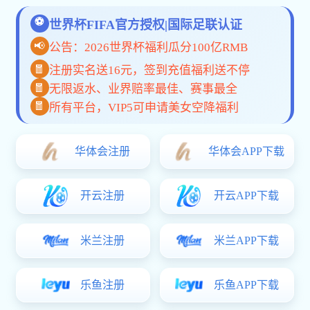
摩根称梅西不算阿根廷最佳他的最佳11
人阵容同样出色
2026-07-06 15:43
阅读 35 次