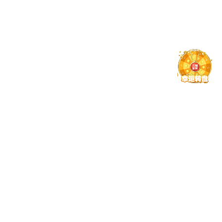
星。这样的组合展示出了他的审美观以及对不同年代足球文
化的理解，每位选手都有着独特风格和战术价值。
这个阵容不仅仅由进攻型选手组成，同样重视防线的重要
性。摩根强调，一个成功球队需要平衡攻击与防守，因此后
卫及门将也是精心挑选。而且这些球员大多数都是各自巅峰
时期代表性的角色，他们能够完美契合战术体系，实现整体
优势。
但此举也遭到了批评，有人认为这种选择略显保守，更倾向
于经典而非创新；而且随着现代足球的发展，新一代年轻人
才不断涌现，其中一些甚至具备超越前辈们的潜力，因此评
价标准亟待更新与调整。
4、对于争议的总结与反思
毫无疑问，对于“谁是阿根廷最佳”的讨论永远没有定论。这