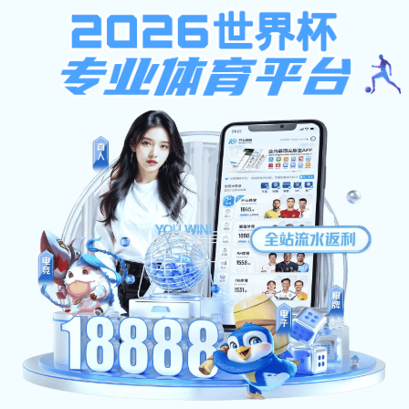
注册入口
NG体育
· 体育观看更便捷
连接你的赛事视野，打造球迷专属的数字主场。
ng体育网
页版
提供多终端支持、高清视频、 实时比分与赛事推荐，
让你随时随地畅享体育内容。
网页端入口
下载APP