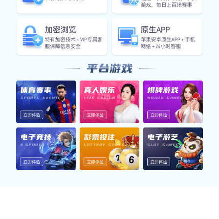
仅是追求个人荣誉。
此外，摩根指出，有些老一辈球员如马拉多纳或其他传奇人
物在关键时刻展现出的领导力和灵性，对球队产生过巨大影
响，这种精神是无法用数据来衡量的。他强调，需要综合考
虑每位球员在不同历史时期所做出的贡献，以此来判断谁才
是真正的“最佳”。
这种观点引起了一部分人的共鸣，他们认为足球是一项集体
运动，而团队合作与精神力量同样重要。不过，也有人认为
这样的标准过于主观，每个时代都有其独特背景，不应简单
比较。
3、摩根所列阵容的特点
在提出自己心目中的最佳11人阵容时，摩根选择了一些各个
时代杰出的球员，这些名字包括马拉多纳、贝利等世界级巨