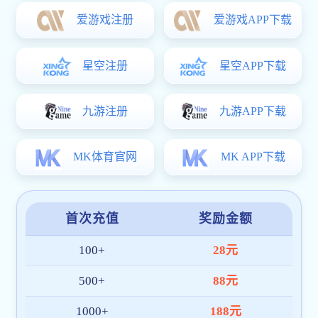
首页
体育资讯
正文
本文将针对媒体人对古德温表现的分析进行深入探讨，同时
提出北京队在调整心态、专注自身和找回G2进攻状态方面的
重要性。首先，我们将分析古德温在比赛中的具体表现，评
估其对团队的影响。接着，从心理调适、战术执行和团队配
合三个维度探讨北京队如何更好地应对接下来的挑战。最
后，结合这些分析，总结出球队未来发展的方向与策略，以
助力北京队重返最佳状态。
1、古德温的比赛表现
古德温作为球队的重要一员，其表现直接影响了比赛的胜
负。在最近的一场较量中，他展现出了极高的个人技术，但
同时也暴露出了一些问题。例如，在防守端，古德温有时显
得不够积极，导致对方球员轻易突破。此外，他在进攻端虽
然有精彩瞬间，却也频繁出现失误，使得球队错失了多次良