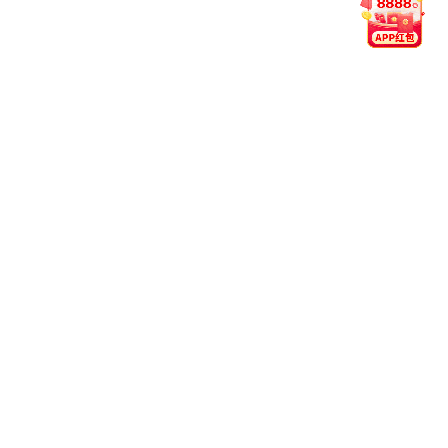
总结：
综合以上分析，北京队要想重拾G2进攻状态，既需要重点关
注古德温个人表现，又需从心理调适、战术执行及团队配合
等多个方面进行全面改进。这种系统性的思考方法，可以助
力全队在未来赛事中克服困难，实现更大突破。
最终，希望北京能够从这次失败中吸取宝贵经验，在不断调
整中找到属于自己的胜利之路，让球队再次焕发光彩，为广
大球迷奉献精彩绝伦的比赛！
分享到：