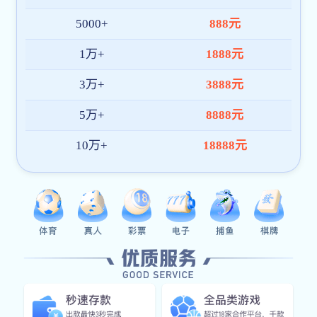
此外，阿森纳年轻球员的发展也是他们能够领先的重要原
因。像萨卡和马丁内利等年轻球员，不仅展现出极佳的个人
能力，还能在关键时刻为球队贡献进球。他们的成长为球队
注入了新的活力，使得阿森纳在长时间内保持良好的状态。
最后，阿森纳主场作战时更是如虎添翼。他们在酋长球场上
的不败记录塑造出了一种强烈自信心，让他们在主场比赛时
表现得愈加从容。这种氛围无疑增强了球队争冠的决心和斗
志。
2、曼城追赶之路
作为卫冕冠军，曼城显然不甘于落后于积分榜首位。在过去
几轮比赛中，他们逐渐找回了自己的节奏，以稳定而高效的
方式继续争取积分。尽管目前落后阿森纳5分，但只要稍有
失误，他们便可能迅速缩小差距。