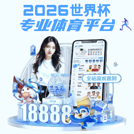
注册入口
NG体育
· 体育观看更便捷
连接你的赛事视野，打造球迷专属的数字主场。
ng体育网
页版
提供多终端支持、高清视频、 实时比分与赛事推荐，
让你随时随地畅享体育内容。
网页端入口
下载APP