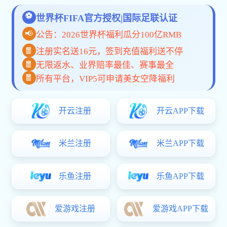
英超最新积分榜分析：阿森纳领先曼城
5分西汉姆紧逼保级区
2026-06-28 19:03
阅读 30 次