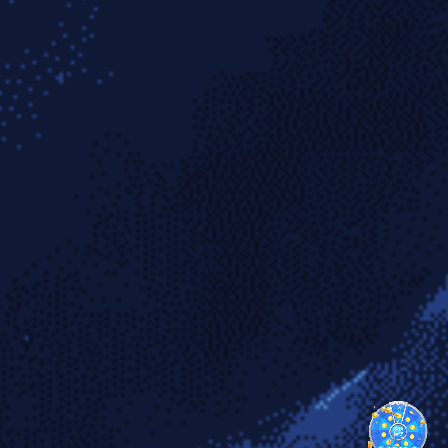
况下，他如何调整自己的状态
，更能够有效地串联起球队整
中，无论是制造机会还是直接
们能够相互配合，在攻击端形
削弱法国队争夺冠军的能力。
一环。他能否参加世界杯，对