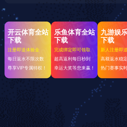
首页
体育资讯
正
在即将到来的世界杯中，法
热的前锋之一，勒波尔在法
不对阵容进行权衡。本文将
择限制以及球迷们对其入选
临的挑战。
1、勒波尔的个
勒波尔本赛季在法甲联赛中
嗅觉和出色的技术能力，勒
的威胁无处不在，为球队带
此外，勒波尔在比赛中展现
了他个人的竞技状态，也激