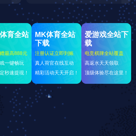
和关注。作为当今足坛炙手可
德尚面临着有限的选择，不得
队中的重要性、德尚的阵容选
球员和法国队在世界杯前所面
的关键先生。凭借敏锐的进攻
与队友之间默契配合，使得他
不畏压力。这种气质不仅提升
敌时毫不退缩，这也是他获得