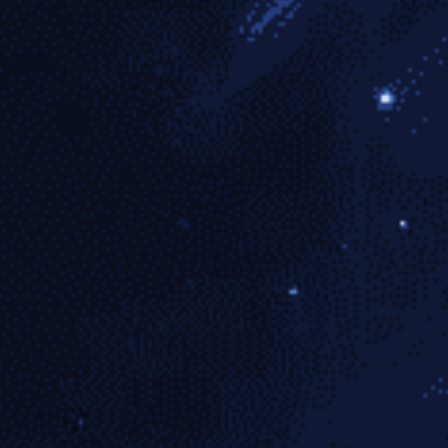
3、德尚阵容选
虽然球迷们对勒波尔充满期
球员层出不穷，这使得每一
括整体战术布置及团队平衡
此外，由于伤病和状态起伏
多候选人中做出艰难取舍。
所体现出的复杂性。
因此，即便多数人认为征召
终名单既符合战术需求，又
4、球迷呼声与
随着世界杯日益临近，大量
榜首。一些支持者认为，只