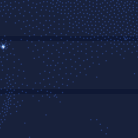
波尔世界杯之路受阻球迷呼声高
2026-06-18 20:37
阅读 17 次