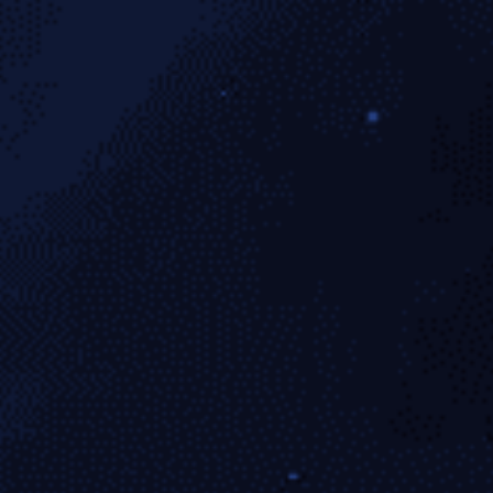
衔…
境
面临的挑战，特别是球衣设计与...