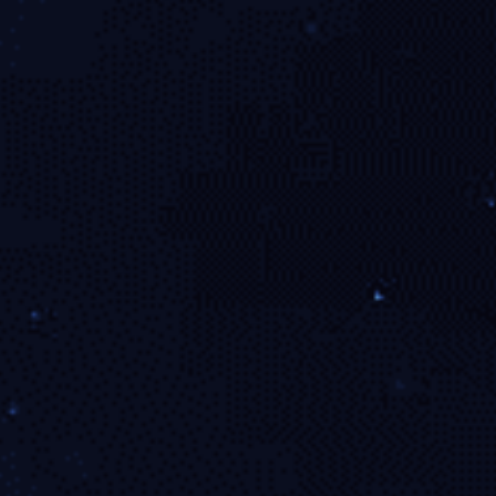
下一篇
马德兴报道伊朗队拒绝采访并祝福