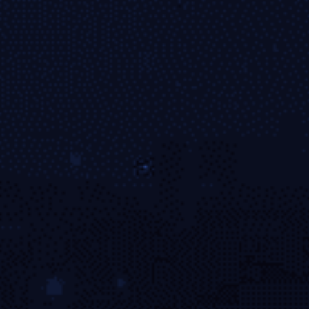
后
和媒体的关注，尤其是在世界杯...
终
而比德带领球队逆转绿军的奇迹成就，...
未
想，整体发挥平平，两次射门均未能...
联系我们
快速导航