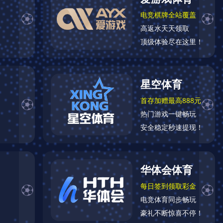
涨但德尚选择有限