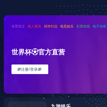
N
连接你的赛事视野，打造